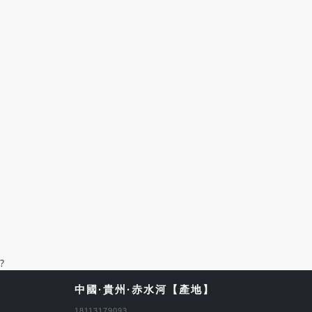
?
中國·貴州·赤水河【產地】
18113179093